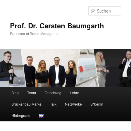
Zum
primären
Such
Inhalt
springen
Prof. Dr. Carsten Baumgarth
Professor of Brand Management
Hauptmenü
Blog
Team
Forschung
Lehre
Brückenbau Marke
Talk
Netzwerke
B*berlin
Hintergrund