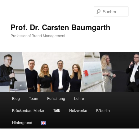
Zum
primären
Such
Inhalt
springen
Prof. Dr. Carsten Baumgarth
Professor of Brand Management
Hauptmenü
Blog
Team
Forschung
Lehre
Talk
Brückenbau Marke
Netzwerke
B*berlin
Hintergrund