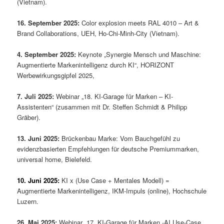
(Vietnam).
16. September 2025:
Color explosion meets RAL 4010 – Art &
Brand Collaborations, UEH, Ho-Chi-Minh-City (Vietnam).
4. September 2025:
Keynote „Synergie Mensch und Maschine:
Augmentierte Markenintelligenz durch KI“, HORIZONT
Werbewirkungsgipfel 2025,
7. Juli 2025:
Webinar „18. KI-Garage für Marken – KI-
Assistenten“ (zusammen mit Dr. Steffen Schmidt & Philipp
Gräber).
13. Juni 2025:
Brückenbau Marke: Vom Bauchgefühl zu
evidenzbasierten Empfehlungen für deutsche Premiummarken,
universal home, Bielefeld.
10. Juni 2025:
KI x (Use Case + Mentales Modell) =
Augmentierte Markenintelligenz, IKM-Impuls (online), Hochschule
Luzern.
26. Mai 2025:
Webinar „17. KI-Garage für Marken -AI Use-Case