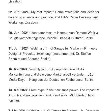
Lissabon.
22. Juni 2024:
‚My real impact‘: Some reflections and ideas for
balancing science and practice, 2nd IJAM Paper Development
Workshop, Lissabon.
20. Juni 2024:
Identitätsarbeit im Kontext von Remote Work &
Co, gif-Kompetenzgruppe „People, Brand & Culture“, Berlin.
11. Juni 2024:
Webinar „11. KI-Garage für Marken – KI meets
Design & Produktentwicklung“ (zusammen mit Dr. Steffen
Schmidt und Andreas Enslin).
16. Mai 2024:
Vom Hype zur Superpower: Wie KI die
Markenführung und die eigene Markenarbeit verändert, B2B
Media Days – Kongress der Deutschen Fachpresse, Berlin.
13. Mai 2024:
From hype to the new superpower-
The impact of
AI on
brand
management and
brand
work, MCI Deutschland
(online).
7. Mai 2024:
Webinar „10. KI-Garage für Marken – KI-Relevanz