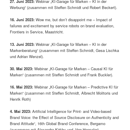
27. Juni 2023:
Webinar „KI-Garage für Marken – KI in der
Werbung“ (zusammen mit Steffen Schmidt und Robert Beckert).
16. Juni 2023:
Wow me, but don’t disappoint me – Impact of
failures and excitement by service robots on brand evaluation,
Frontiers in Service, Maastricht.
13. Juni 2023:
Webinar „KI-Garage für Marken – KI in der
Markenberatung“ (zusammen mit Steffen Schmidt, Gesa Lischka
und Adrian Wenzel).
30. Mai 2023:
Webinar „KI-Garage für Marken – Causal KI für
Marken“ (zusammen mit Steffen Schmidt und Frank Buckler).
16. Mai 2023:
Webinar „KI-Garage für Marken – Predictive KI für
Marken“ (zusammen mit Steffen Schmidt, Albrecht Molitoris und
Henrik Roth)
4. Mai 2023:
Artificial Intelligence for Print- and Video-based
Brand Voice: the Effect of Source Disclosure on Authenticity and
Brand Attitude“, 16th Global Brand Conference, Bergamo
(zusammen mit Alexandra Kirkby und Jörg Henseler).