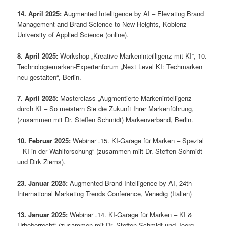
14. April 2025:
Augmented Intelligence by AI – Elevating Brand
Management and Brand Science to New Heights, Koblenz
University of Applied Science (online).
8. April 2025:
Workshop „Kreative Markeninteilligenz mit KI“, 10.
Technologiemarken-Expertenforum „Next Level KI: Techmarken
neu gestalten“, Berlin.
7. April 2025:
Masterclass „Augmentierte Markenintelligenz
durch KI – So meistern Sie die Zukunft Ihrer Markenführung,
(zusammen mit Dr. Steffen Schmidt) Markenverband, Berlin.
10. Februar 2025:
Webinar „15. KI-Garage für Marken – Spezial
– KI in der Wahlforschung“ (zusammen miit Dr. Steffen Schmidt
und Dirk Ziems).
23.
Januar 2025:
Augmented Brand Intelligence by AI, 24th
International Marketing Trends Conference, Venedig (Italien)
13. Januar 2025:
Webinar „14. KI-Garage für Marken – KI &
Urheberrecht“ (zusammen mit Dr. Steffen Schmidt und Joerg