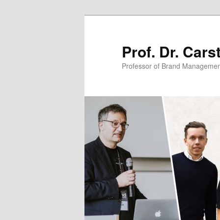
Zum
primären
Inhalt
Prof. Dr. Car
springen
Professor of Brand Managemen