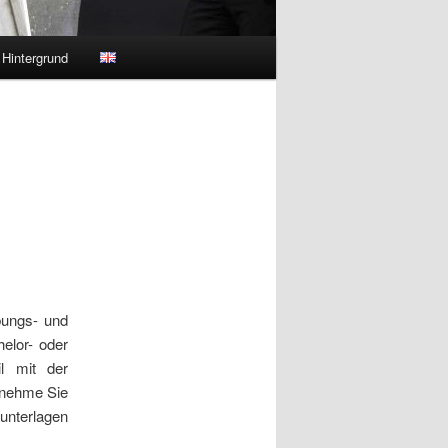
Hintergrund
bungs- und
elor- oder
l mit der
 nehme Sie
sunterlagen