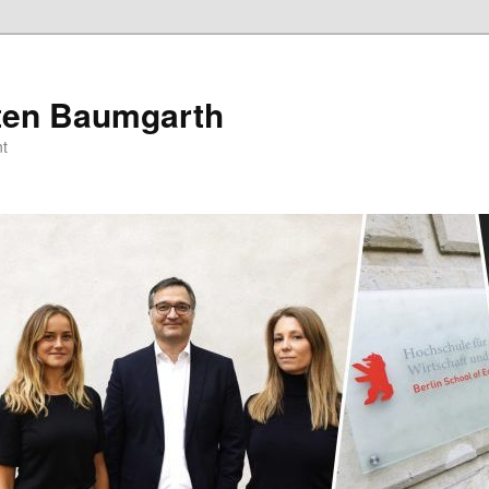
sten Baumgarth
t