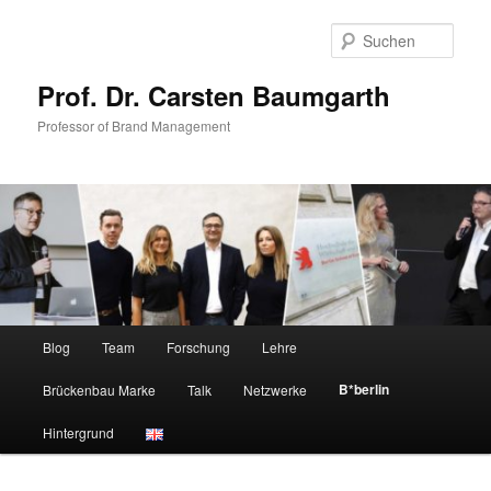
Zum
primären
Such
Inhalt
springen
Prof. Dr. Carsten Baumgarth
Professor of Brand Management
Hauptmenü
Blog
Team
Forschung
Lehre
B*berlin
Brückenbau Marke
Talk
Netzwerke
Hintergrund