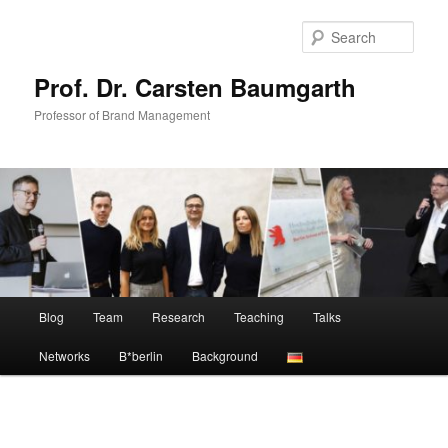
Skip
to
Sear
primary
content
Prof. Dr. Carsten Baumgarth
Professor of Brand Management
Main
Blog
Team
Research
Teaching
Talks
menu
Networks
B*berlin
Background