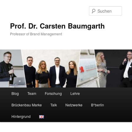
Zum
primären
Such
Inhalt
springen
Prof. Dr. Carsten Baumgarth
Professor of Brand Management
Hauptmenü
Blog
Team
Forschung
Lehre
Brückenbau Marke
Talk
Netzwerke
B*berlin
Hintergrund