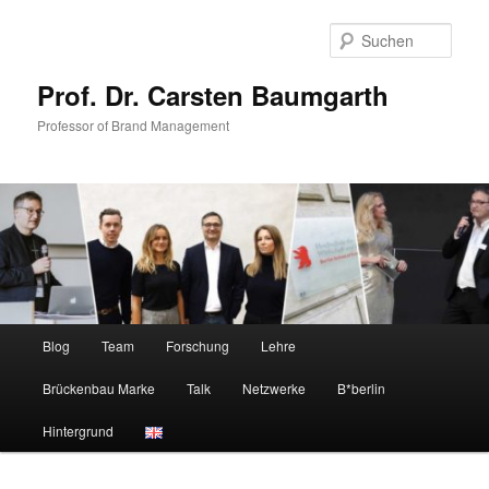
Zum
primären
Such
Inhalt
springen
Prof. Dr. Carsten Baumgarth
Professor of Brand Management
Hauptmenü
Blog
Team
Forschung
Lehre
Brückenbau Marke
Talk
Netzwerke
B*berlin
Hintergrund