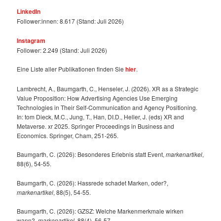
LinkedIn
Follower:innen: 8.617 (Stand: Juli 2026)
Instagram
Follower: 2.249 (Stand: Juli 2026)
Eine Liste aller Publikationen finden Sie
hier
.
Lambrecht, A., Baumgarth, C., Henseler, J. (2026). XR as a Strategic
Value Proposition: How Advertising Agencies Use Emerging
Technologies in Their Self-Communication and Agency Positioning.
In: tom Dieck, M.C., Jung, T., Han, DI.D., Heller, J. (eds) XR and
Metaverse. xr 2025. Springer Proceedings in Business and
Economics. Springer, Cham, 251-265.
Baumgarth, C. (2026): Besonderes Erlebnis statt Event,
markenartikel
,
88(6), 54-55.
Baumgarth, C. (2026): Hassrede schadet Marken, oder?,
markenartikel
, 88(5), 54-55.
Baumgarth, C. (2026): GZSZ: Welche Markenmerkmale wirken
wann?,
markenartikel
, 88(4), 56-57.