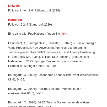
LinkedIn
Follower:innen: 8.617 (Stand: Juli 2026)
Instagram
Follower: 2.249 (Stand: Juli 2026)
Eine Liste aller Publikationen finden Sie
hier
.
Lambrecht, A., Baumgarth, C., Henseler, J. (2026). XR as a Strategic
Value Proposition: How Advertising Agencies Use Emerging
Technologies in Their Self-Communication and Agency Positioning.
In: tom Dieck, M.C., Jung, T., Han, DI.D., Heller, J. (eds) XR and
Metaverse. xr 2025. Springer Proceedings in Business and
Economics. Springer, Cham, 251-265.
Baumgarth, C. (2026): Besonderes Erlebnis statt Event,
markenartikel
,
88(6), 54-55.
Baumgarth, C. (2026): Hassrede schadet Marken, oder?,
markenartikel
, 88(5), 54-55.
Baumgarth, C. (2026): GZSZ: Welche Markenmerkmale wirken
wann?,
markenartikel
, 88(4), 56-57.