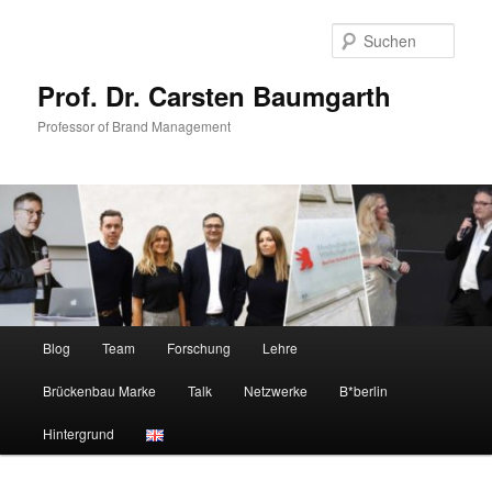
Zum
Zum
primären
sekundären
Such
Inhalt
Inhalt
springen
springen
Prof. Dr. Carsten Baumgarth
Professor of Brand Management
Hauptmenü
Blog
Team
Forschung
Lehre
Brückenbau Marke
Talk
Netzwerke
B*berlin
Hintergrund