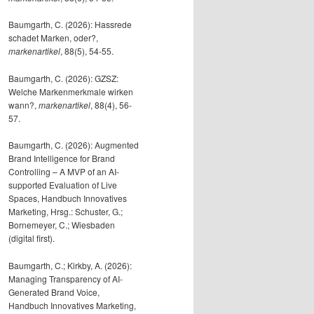
Baumgarth, C. (2026): Hassrede
schadet Marken, oder?,
markenartikel
, 88(5), 54-55.
Baumgarth, C. (2026): GZSZ:
Welche Markenmerkmale wirken
wann?,
markenartikel
, 88(4), 56-
57.
Baumgarth, C. (2026): Augmented
Brand Intelligence for Brand
Controlling – A MVP of an AI-
supported Evaluation of Live
Spaces, Handbuch Innovatives
Marketing, Hrsg.: Schuster, G.;
Bornemeyer, C.; Wiesbaden
(digital first).
Baumgarth, C.; Kirkby, A. (2026):
Managing Transparency of AI-
Generated Brand Voice,
Handbuch Innovatives Marketing,