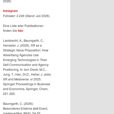
2026)
Instagram
Follower: 2.249 (Stand: Juli 2026)
Eine Liste aller Publikationen
finden Sie
hier
.
Lambrecht, A., Baumgarth, C.,
Henseler, J. (2026). XR as a
Strategic Value Proposition: How
Advertising Agencies Use
Emerging Technologies in Their
Self-Communication and Agency
Positioning. In: tom Dieck, M.C.,
Jung, T., Han, DI.D., Heller, J. (eds)
XR and Metaverse. xr 2025.
Springer Proceedings in Business
and Economics. Springer, Cham,
251-265.
Baumgarth, C. (2026):
Besonderes Erlebnis statt Event,
markenartikel
, 88(6), 54-55.