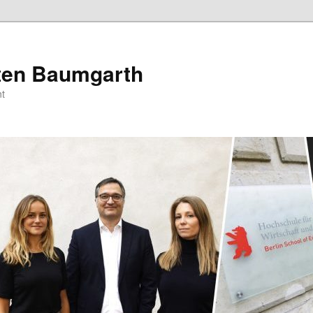
sten Baumgarth
t