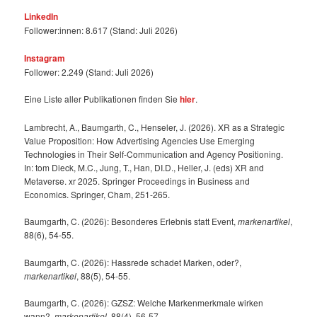
LinkedIn
Follower:innen: 8.617 (Stand: Juli 2026)
Instagram
Follower: 2.249 (Stand: Juli 2026)
Eine Liste aller Publikationen finden Sie
hier
.
Lambrecht, A., Baumgarth, C., Henseler, J. (2026). XR as a Strategic
Value Proposition: How Advertising Agencies Use Emerging
Technologies in Their Self-Communication and Agency Positioning.
In: tom Dieck, M.C., Jung, T., Han, DI.D., Heller, J. (eds) XR and
Metaverse. xr 2025. Springer Proceedings in Business and
Economics. Springer, Cham, 251-265.
Baumgarth, C. (2026): Besonderes Erlebnis statt Event,
markenartikel
,
88(6), 54-55.
Baumgarth, C. (2026): Hassrede schadet Marken, oder?,
markenartikel
, 88(5), 54-55.
Baumgarth, C. (2026): GZSZ: Welche Markenmerkmale wirken
wann?,
markenartikel
, 88(4), 56-57.