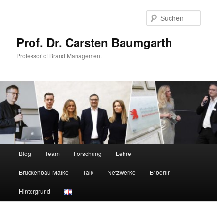
Zum
Zum
primären
sekundären
Such
Inhalt
Inhalt
springen
springen
Prof. Dr. Carsten Baumgarth
Professor of Brand Management
Hauptmenü
Blog
Team
Forschung
Lehre
Brückenbau Marke
Talk
Netzwerke
B*berlin
Hintergrund