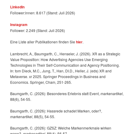
LinkedIn
Follower:innen: 8.617 (Stand: Juli 2026)
Instagram
Follower: 2.249 (Stand: Juli 2026)
Eine Liste aller Publikationen finden Sie
hier
.
Lambrecht, A., Baumgarth, C., Henseler, J. (2026). XR as a Strategic
Value Proposition: How Advertising Agencies Use Emerging
Technologies in Their Self-Communication and Agency Positioning.
In: tom Dieck, M.C., Jung, T., Han, DI.D., Heller, J. (eds) XR and
Metaverse. xr 2025. Springer Proceedings in Business and
Economics. Springer, Cham, 251-265.
Baumgarth, C. (2026): Besonderes Erlebnis statt Event,
markenartikel
,
88(6), 54-55.
Baumgarth, C. (2026): Hassrede schadet Marken, oder?,
markenartikel
, 88(5), 54-55.
Baumgarth, C. (2026): GZSZ: Welche Markenmerkmale wirken
wann?,
markenartikel
, 88(4), 56-57.