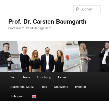
Zum
Zum
primären
sekundären
Such
Inhalt
Inhalt
springen
springen
Prof. Dr. Carsten Baumgarth
Professor of Brand Management
Hauptmenü
Blog
Team
Forschung
Lehre
Brückenbau Marke
Talk
Netzwerke
B*berlin
Hintergrund