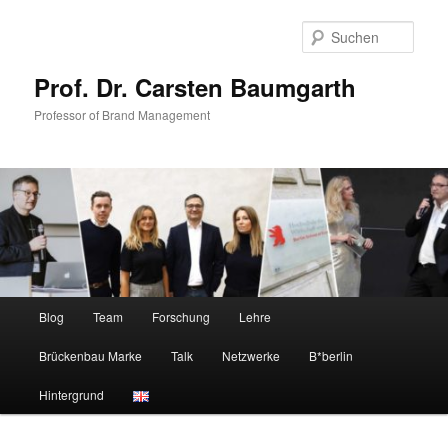
Zum
primären
Such
Inhalt
springen
Prof. Dr. Carsten Baumgarth
Professor of Brand Management
Hauptmenü
Blog
Team
Forschung
Lehre
Brückenbau Marke
Talk
Netzwerke
B*berlin
Hintergrund