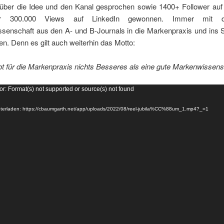
über die Idee und den Kanal gesprochen sowie 1400+ Follower auf
r 300.000 Views auf LinkedIn gewonnen. Immer mit d
senschaft aus den A- und B-Journals in die Markenpraxis und ins 
ren. Denn es gilt auch weiterhin das Motto:
bt für die Markenpraxis nichts Besseres als eine gute Markenwissens
or: Format(s) not supported or source(s) not found
nterladen: https://cbaumgarth.net/app/uploads/2022/08/reel-jubila%CC%88um_1.mp4?_=1