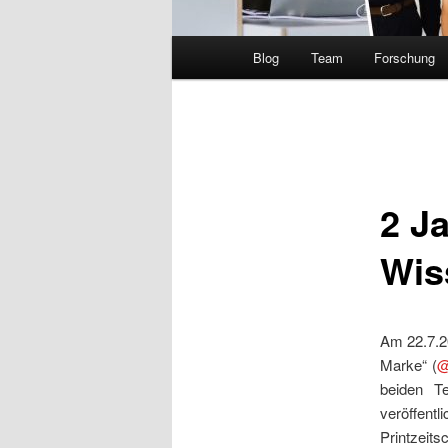
Hauptmenü
Blog
Team
Forschung
2 J
Wis
Am 22.7.2
Marke“ (
@
beiden T
veröffent
Printzeit