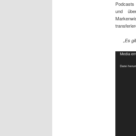
Podcasts 
und übe
Markenwis
transferie
„Es gi
Video-
Media err
Player
Datei heru