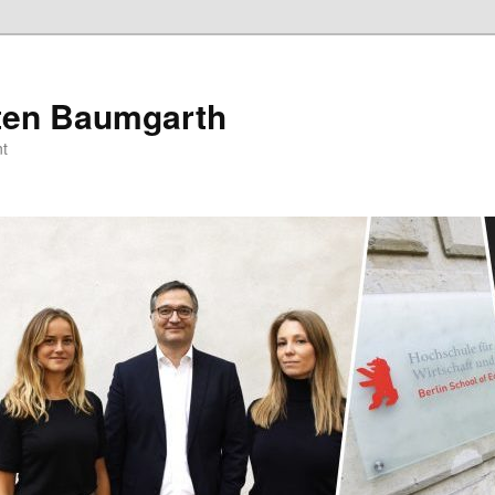
sten Baumgarth
t