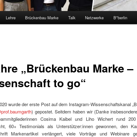
Lehre
Brückenbau Marke
Talk
Netzwerke
B*berlin
ahre „Brückenbau Marke –
senschaft to go“
020 wurde der erste Post auf dem Instagram-Wissenschaftskanal „
prof.baumgarth
) gepostet. Seitdem haben wir (Danke insbesonder
eammitgliederinnen Cosima Kaibel und Liho Wichert rund 200
licht, 60+ Testimonials als Unterstützer:innen gewonnen, den Ka
schrift Markenartikel verlängert, viele Vorträge und Webinare ge