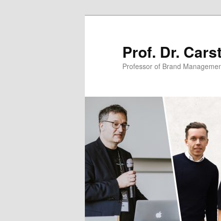
Zum
primären
Inhalt
Prof. Dr. Car
springen
Professor of Brand Managemen