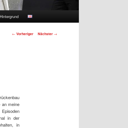
Hintergrund
Beitragsnavigation
←
Vorheriger
Nächster
→
Brückenbau
e an meine
 Episoden
nal in der
halten, in