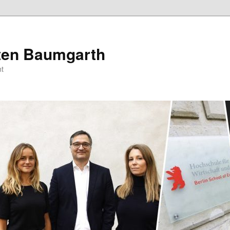
sten Baumgarth
t