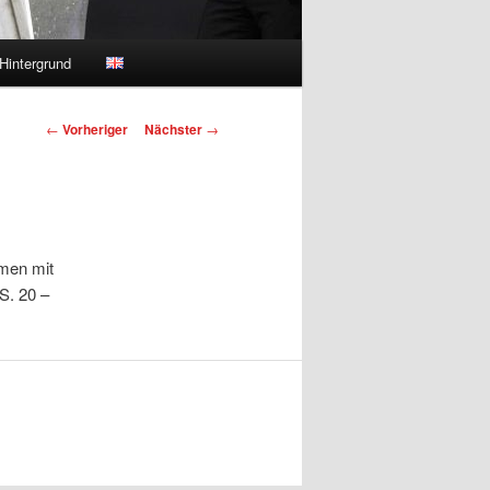
Hintergrund
Beitragsnavigation
←
Vorheriger
Nächster
→
men mit
 S. 20 –