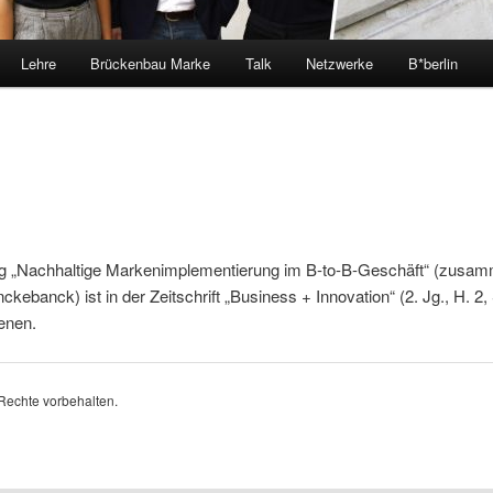
Lehre
Brückenbau Marke
Talk
Netzwerke
B*berlin
ag „Nachhaltige Markenimplementierung im B-to-B-Geschäft“ (zusam
nckebanck) ist in der Zeitschrift „Business + Innovation“ (2. Jg., H. 2,
enen.
 Rechte vorbehalten.