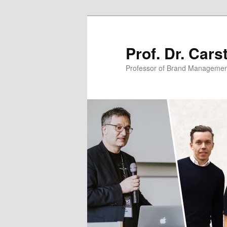
Zum
primären
Inhalt
Prof. Dr. Car
springen
Professor of Brand Managemen