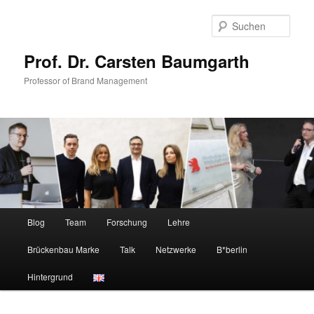
Zum
primären
Such
Inhalt
springen
Prof. Dr. Carsten Baumgarth
Professor of Brand Management
Hauptmenü
Blog
Team
Forschung
Lehre
Brückenbau Marke
Talk
Netzwerke
B*berlin
Hintergrund