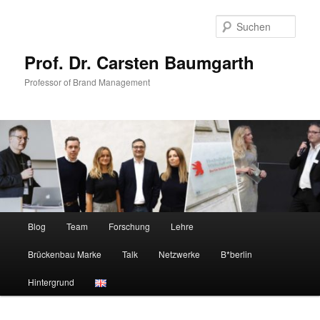
Zum
primären
Such
Inhalt
springen
Prof. Dr. Carsten Baumgarth
Professor of Brand Management
Hauptmenü
Blog
Team
Forschung
Lehre
Brückenbau Marke
Talk
Netzwerke
B*berlin
Hintergrund