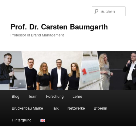
Zum
primären
Such
Inhalt
springen
Prof. Dr. Carsten Baumgarth
Professor of Brand Management
Hauptmenü
Blog
Team
Forschung
Lehre
Brückenbau Marke
Talk
Netzwerke
B*berlin
Hintergrund