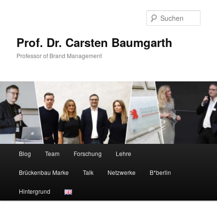
Zum
primären
Such
Inhalt
springen
Prof. Dr. Carsten Baumgarth
Professor of Brand Management
Hauptmenü
Blog
Team
Forschung
Lehre
Brückenbau Marke
Talk
Netzwerke
B*berlin
Hintergrund