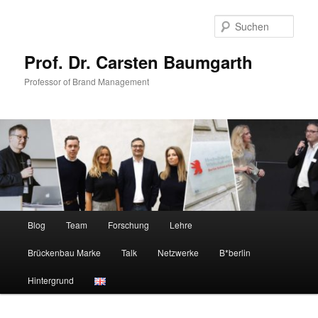
Zum
primären
Such
Inhalt
springen
Prof. Dr. Carsten Baumgarth
Professor of Brand Management
Hauptmenü
Blog
Team
Forschung
Lehre
Brückenbau Marke
Talk
Netzwerke
B*berlin
Hintergrund