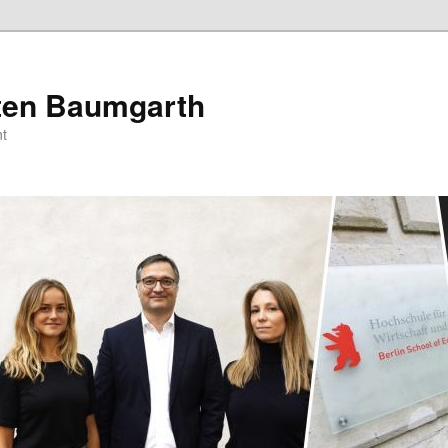
sten Baumgarth
t