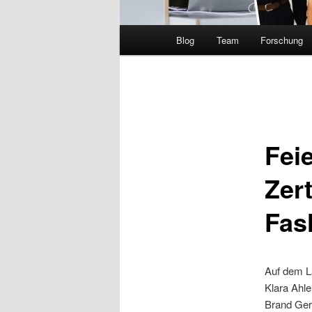
Hauptmenü
Blog
Team
Forschung
Fei
Zer
Fas
Auf dem La
Klara Ahle
Brand Ger