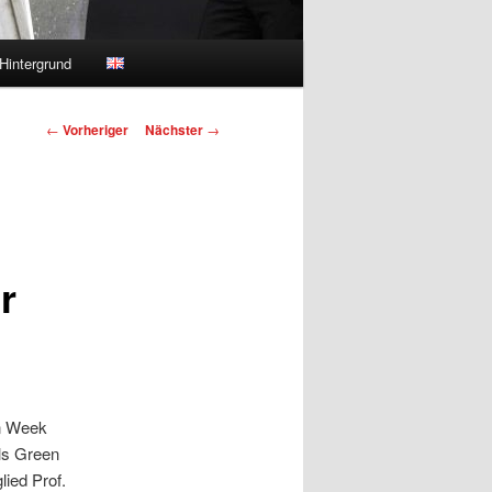
Hintergrund
Beitragsnavigation
←
Vorheriger
Nächster
→
r
on Week
ls Green
ied Prof.