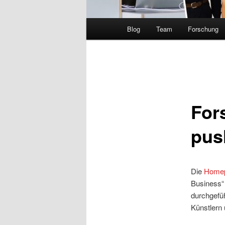
Hauptmenü
Blog
Team
Forschung
For
pus
Die
Home
Business“
durchgefü
Künstlern