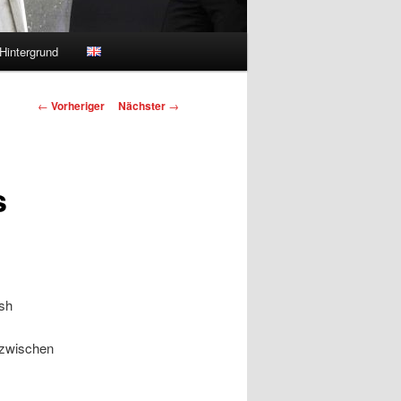
Hintergrund
Beitragsnavigation
←
Vorheriger
Nächster
→
s
sh
 zwischen