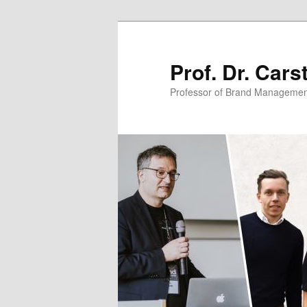
Zum
primären
Inhalt
Prof. Dr. Car
springen
Professor of Brand Managemen