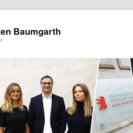
sten Baumgarth
t