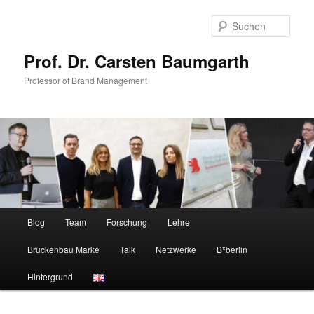
Zum
primären
Such
Inhalt
springen
Prof. Dr. Carsten Baumgarth
Professor of Brand Management
Hauptmenü
Blog
Team
Forschung
Lehre
Brückenbau Marke
Talk
Netzwerke
B*berlin
Hintergrund