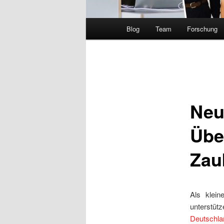
Hauptmenü
Blog
Team
Forschung
Neu
Übe
Zau
Als klei
unterstü
Deutschl