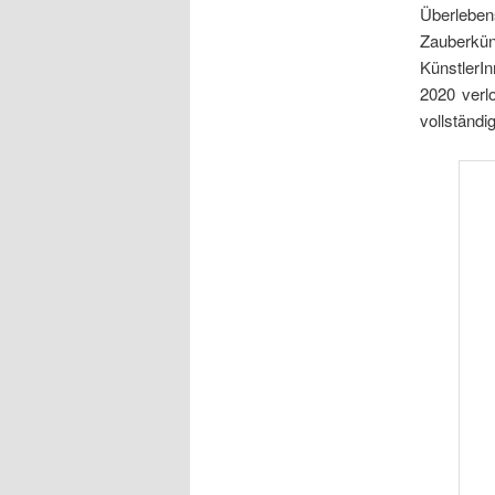
Überlebe
Zauberküns
KünstlerI
2020 verl
vollständi