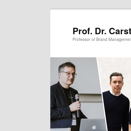
Zum
primären
Inhalt
Prof. Dr. Car
springen
Professor of Brand Managemen