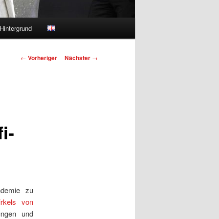
Hintergrund
Beitragsnavigation
←
Vorheriger
Nächster
→
i-
ndemie zu
rkels von
ungen und