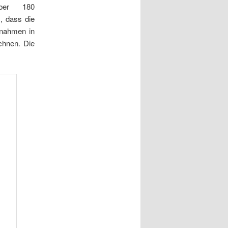
 Über 180
., dass die
nnahmen in
chnen. Die