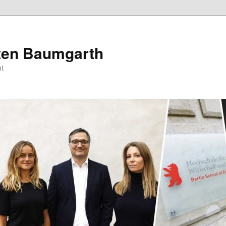
sten Baumgarth
t