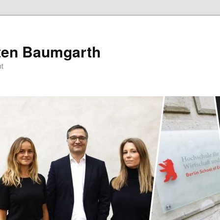
sten Baumgarth
t