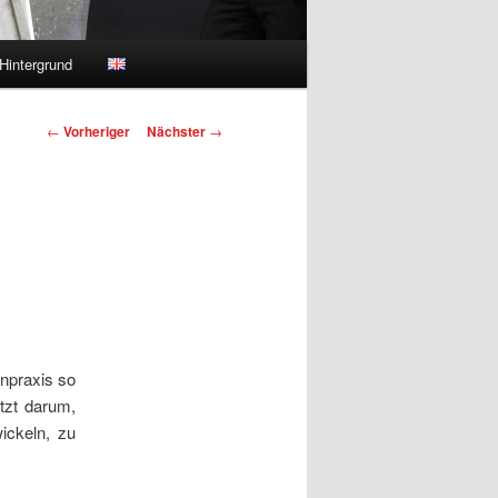
Hintergrund
Beitragsnavigation
←
Vorheriger
Nächster
→
npraxis so
tzt darum,
ickeln, zu