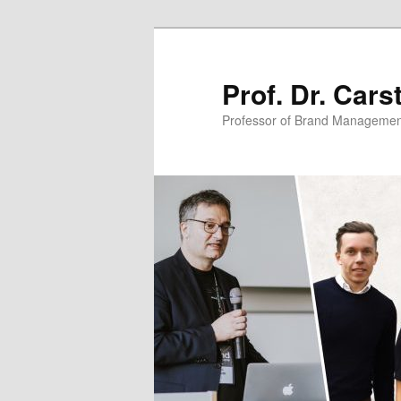
Zum
primären
Inhalt
Prof. Dr. Car
springen
Professor of Brand Managemen