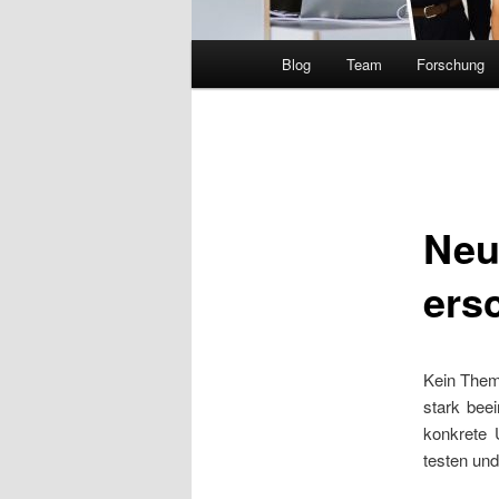
Hauptmenü
Blog
Team
Forschung
Neu
ers
Kein Them
stark bee
konkrete 
testen und