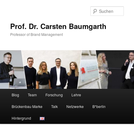
Zum
primären
Such
Inhalt
springen
Prof. Dr. Carsten Baumgarth
Professor of Brand Management
Hauptmenü
Blog
Team
Forschung
Lehre
Brückenbau Marke
Talk
Netzwerke
B*berlin
Hintergrund