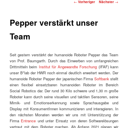
Beitragsnavigation
←
Vorheriger
Nächster
→
Pepper verstärkt unser
Team
Seit gestern verstärkt der humanoide Roboter Pepper das Team
von Prof. Baumgarth. Durch das Einwerben von umfangreichen
Drittmitteln beim
Institut für Angewandte Forschung
(IFAF) kann
unser B*lab der HWR noch einmal deutlich erweitert werden. Der
humanoide Roboter Pepper der japanischen Firma
Softbank
stellt
einen flexibel einsetzbaren humanoiden Roboter im Bereich
Social Robotics dar. Der rund 30 Kilo schwere und 1,30 m große
Roboter kann durch seine visuellen und taktilen Sensoren, seine
Mimik- und Emotionserkennung sowie Sprachausgabe und
Display mit KonsumentInnen kommunizieren und interagieren. In
den nächsten Monaten werden wir uns mit Unterstützung der
Firma
Entrance
und unter Einsatz von deren Softwarelösungen
vertraut mit dem Roboter machen. Ab Anfang 2021 planen wir