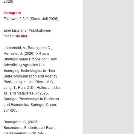
2026)
Instagram
Follower: 2.249 (Stand: Juli 2026)
Eine Liste aller Publikationen
finden Sie
hier
.
Lambrecht, A., Baumgarth, C.,
Henseler, J. (2026). XR as a
Strategic Value Proposition: How
Advertising Agencies Use
Emerging Technologies in Their
Self-Communication and Agency
Positioning. In: tom Dieck, M.C.,
Jung, T., Han, DI.D., Heller, J. (eds)
XR and Metaverse. xr 2025.
Springer Proceedings in Business
and Economics. Springer, Cham,
251-265.
Baumgarth, C. (2026):
Besonderes Erlebnis statt Event,
markenartikel
, 88(6), 54-55.