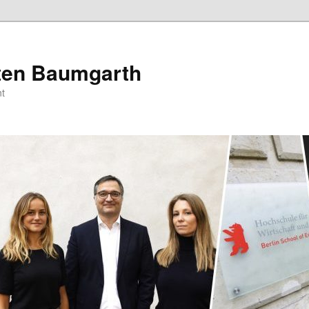
sten Baumgarth
t