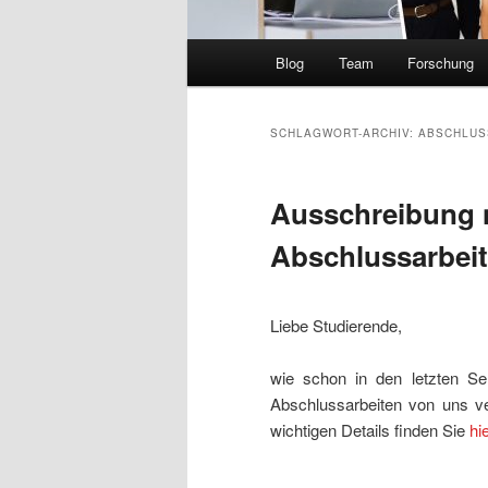
Hauptmenü
Blog
Team
Forschung
SCHLAGWORT-ARCHIV:
ABSCHLUS
Ausschreibung 
Abschlussarbei
Liebe Studierende,
wie schon in den letzten S
Abschlussarbeiten von uns v
wichtigen Details finden Sie
hi