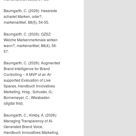
Baumgarth, C. (2026): Hassrede
schadet Marken, oder?,
markenartikel
, 88(5), 54-55.
Baumgarth, C. (2026): GZSZ:
Welche Markenmerkmale wirken
wann?,
markenartikel
, 88(4), 56-
57.
Baumgarth, C. (2026): Augmented
Brand Intelligence for Brand
Controlling – A MVP of an AI-
supported Evaluation of Live
Spaces, Handbuch Innovatives
Marketing, Hrsg.: Schuster, G.;
Bornemeyer, C.; Wiesbaden
(digital first).
Baumgarth, C.; Kirkby, A. (2026):
Managing Transparency of AI-
Generated Brand Voice,
Handbuch Innovatives Marketing,