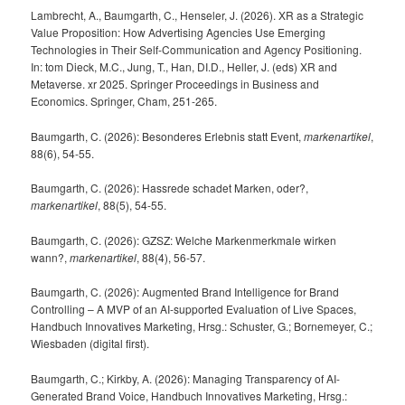
Lambrecht, A., Baumgarth, C., Henseler, J. (2026). XR as a Strategic
Value Proposition: How Advertising Agencies Use Emerging
Technologies in Their Self-Communication and Agency Positioning.
In: tom Dieck, M.C., Jung, T., Han, DI.D., Heller, J. (eds) XR and
Metaverse. xr 2025. Springer Proceedings in Business and
Economics. Springer, Cham, 251-265.
Baumgarth, C. (2026): Besonderes Erlebnis statt Event,
markenartikel
,
88(6), 54-55.
Baumgarth, C. (2026): Hassrede schadet Marken, oder?,
markenartikel
, 88(5), 54-55.
Baumgarth, C. (2026): GZSZ: Welche Markenmerkmale wirken
wann?,
markenartikel
, 88(4), 56-57.
Baumgarth, C. (2026): Augmented Brand Intelligence for Brand
Controlling – A MVP of an AI-supported Evaluation of Live Spaces,
Handbuch Innovatives Marketing, Hrsg.: Schuster, G.; Bornemeyer, C.;
Wiesbaden (digital first).
Baumgarth, C.; Kirkby, A. (2026): Managing Transparency of AI-
Generated Brand Voice, Handbuch Innovatives Marketing, Hrsg.: