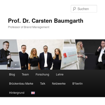
Zum
Zum
primären
sekundären
Such
Inhalt
Inhalt
springen
springen
Prof. Dr. Carsten Baumgarth
Professor of Brand Management
Hauptmenü
Blog
Team
Forschung
Lehre
Brückenbau Marke
Talk
Netzwerke
B*berlin
Hintergrund