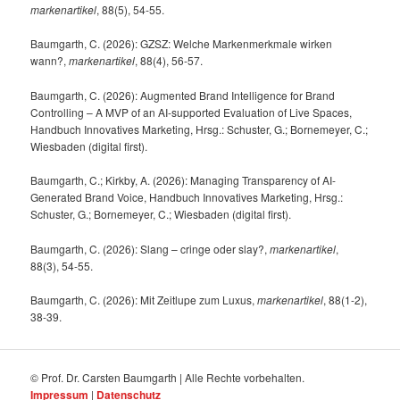
markenartikel
, 88(5), 54-55.
Baumgarth, C. (2026): GZSZ: Welche Markenmerkmale wirken
wann?,
markenartikel
, 88(4), 56-57.
Baumgarth, C. (2026): Augmented Brand Intelligence for Brand
Controlling – A MVP of an AI-supported Evaluation of Live Spaces,
Handbuch Innovatives Marketing, Hrsg.: Schuster, G.; Bornemeyer, C.;
Wiesbaden (digital first).
Baumgarth, C.; Kirkby, A. (2026): Managing Transparency of AI-
Generated Brand Voice, Handbuch Innovatives Marketing, Hrsg.:
Schuster, G.; Bornemeyer, C.; Wiesbaden (digital first).
Baumgarth, C. (2026): Slang – cringe oder slay?,
markenartikel
,
88(3), 54-55.
Baumgarth, C. (2026): Mit Zeitlupe zum Luxus,
markenartikel
, 88(1-2),
38-39.
© Prof. Dr. Carsten Baumgarth | Alle Rechte vorbehalten.
Impressum
|
Datenschutz