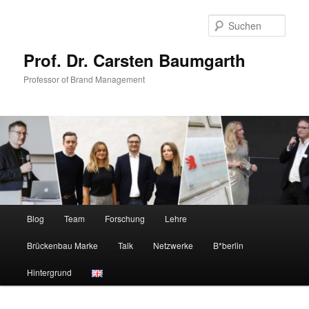
Zum
Zum
primären
sekundären
Such
Inhalt
Inhalt
springen
springen
Prof. Dr. Carsten Baumgarth
Professor of Brand Management
Hauptmenü
Blog
Team
Forschung
Lehre
Brückenbau Marke
Talk
Netzwerke
B*berlin
Hintergrund