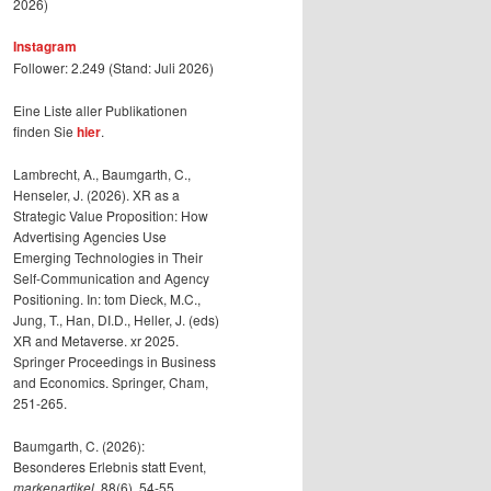
2026)
Instagram
Follower: 2.249 (Stand: Juli 2026)
Eine Liste aller Publikationen
finden Sie
hier
.
Lambrecht, A., Baumgarth, C.,
Henseler, J. (2026). XR as a
Strategic Value Proposition: How
Advertising Agencies Use
Emerging Technologies in Their
Self-Communication and Agency
Positioning. In: tom Dieck, M.C.,
Jung, T., Han, DI.D., Heller, J. (eds)
XR and Metaverse. xr 2025.
Springer Proceedings in Business
and Economics. Springer, Cham,
251-265.
Baumgarth, C. (2026):
Besonderes Erlebnis statt Event,
markenartikel
, 88(6), 54-55.