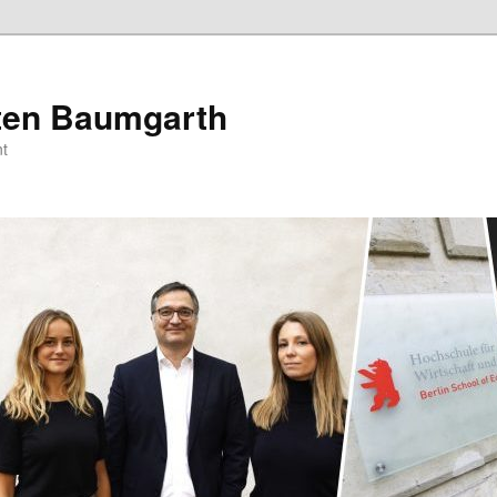
sten Baumgarth
t