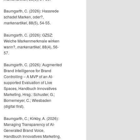
Baumgarth, C. (2026): Hassrede
schadet Marken, oder?,
markenartikel
, 88(5), 54-55.
Baumgarth, C. (2026): GZSZ:
Welche Markenmerkmale wirken
wann?,
markenartikel
, 88(4), 56-
57.
Baumgarth, C. (2026): Augmented
Brand Intelligence for Brand
Controlling – A MVP of an AI-
supported Evaluation of Live
Spaces, Handbuch Innovatives
Marketing, Hrsg.: Schuster, G.;
Bornemeyer, C.; Wiesbaden
(digital first).
Baumgarth, C.; Kirkby, A. (2026):
Managing Transparency of AI-
Generated Brand Voice,
Handbuch Innovatives Marketing,