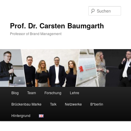
Zum
Zum
primären
sekundären
Such
Inhalt
Inhalt
springen
springen
Prof. Dr. Carsten Baumgarth
Professor of Brand Management
Hauptmenü
Blog
Team
Forschung
Lehre
Brückenbau Marke
Talk
Netzwerke
B*berlin
Hintergrund