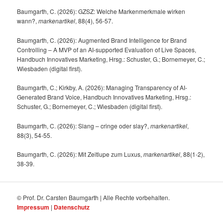
Baumgarth, C. (2026): GZSZ: Welche Markenmerkmale wirken
wann?,
markenartikel
, 88(4), 56-57.
Baumgarth, C. (2026): Augmented Brand Intelligence for Brand
Controlling – A MVP of an AI-supported Evaluation of Live Spaces,
Handbuch Innovatives Marketing, Hrsg.: Schuster, G.; Bornemeyer, C.;
Wiesbaden (digital first).
Baumgarth, C.; Kirkby, A. (2026): Managing Transparency of AI-
Generated Brand Voice, Handbuch Innovatives Marketing, Hrsg.:
Schuster, G.; Bornemeyer, C.; Wiesbaden (digital first).
Baumgarth, C. (2026): Slang – cringe oder slay?,
markenartikel
,
88(3), 54-55.
Baumgarth, C. (2026): Mit Zeitlupe zum Luxus,
markenartikel
, 88(1-2),
38-39.
© Prof. Dr. Carsten Baumgarth | Alle Rechte vorbehalten.
Impressum
|
Datenschutz