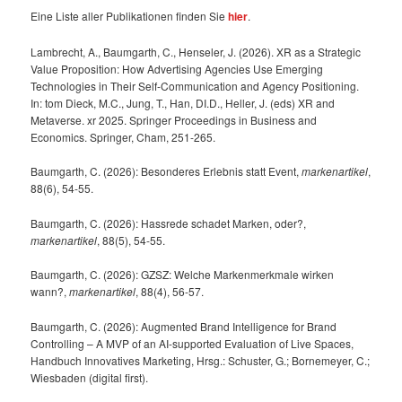
Eine Liste aller Publikationen finden Sie
hier
.
Lambrecht, A., Baumgarth, C., Henseler, J. (2026). XR as a Strategic
Value Proposition: How Advertising Agencies Use Emerging
Technologies in Their Self-Communication and Agency Positioning.
In: tom Dieck, M.C., Jung, T., Han, DI.D., Heller, J. (eds) XR and
Metaverse. xr 2025. Springer Proceedings in Business and
Economics. Springer, Cham, 251-265.
Baumgarth, C. (2026): Besonderes Erlebnis statt Event,
markenartikel
,
88(6), 54-55.
Baumgarth, C. (2026): Hassrede schadet Marken, oder?,
markenartikel
, 88(5), 54-55.
Baumgarth, C. (2026): GZSZ: Welche Markenmerkmale wirken
wann?,
markenartikel
, 88(4), 56-57.
Baumgarth, C. (2026): Augmented Brand Intelligence for Brand
Controlling – A MVP of an AI-supported Evaluation of Live Spaces,
Handbuch Innovatives Marketing, Hrsg.: Schuster, G.; Bornemeyer, C.;
Wiesbaden (digital first).