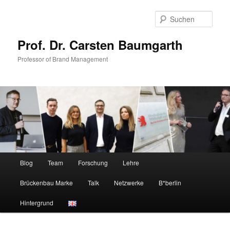
Zum
Zum
primären
sekundären
Such
Inhalt
Inhalt
springen
springen
Prof. Dr. Carsten Baumgarth
Professor of Brand Management
Hauptmenü
Blog
Team
Forschung
Lehre
Brückenbau Marke
Talk
Netzwerke
B*berlin
Hintergrund