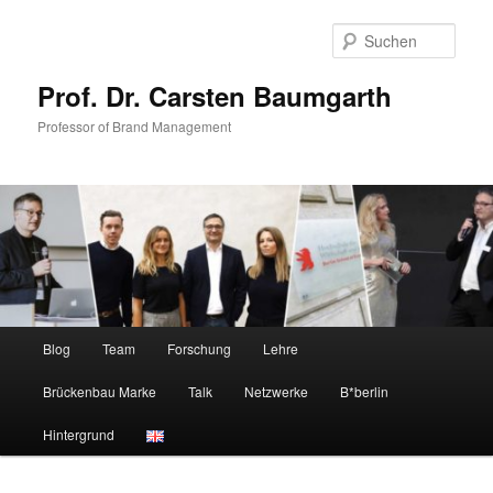
Zum
Zum
primären
sekundären
Such
Inhalt
Inhalt
springen
springen
Prof. Dr. Carsten Baumgarth
Professor of Brand Management
Hauptmenü
Blog
Team
Forschung
Lehre
Brückenbau Marke
Talk
Netzwerke
B*berlin
Hintergrund