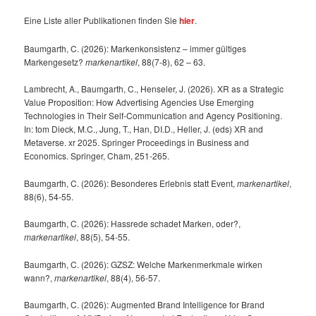
Eine Liste aller Publikationen finden Sie
hier
.
Baumgarth, C. (2026): Markenkonsistenz – immer gültiges
Markengesetz?
markenartikel
, 88(7-8), 62 – 63.
Lambrecht, A., Baumgarth, C., Henseler, J. (2026). XR as a Strategic
Value Proposition: How Advertising Agencies Use Emerging
Technologies in Their Self-Communication and Agency Positioning.
In: tom Dieck, M.C., Jung, T., Han, DI.D., Heller, J. (eds) XR and
Metaverse. xr 2025. Springer Proceedings in Business and
Economics. Springer, Cham, 251-265.
Baumgarth, C. (2026): Besonderes Erlebnis statt Event,
markenartikel
,
88(6), 54-55.
Baumgarth, C. (2026): Hassrede schadet Marken, oder?,
markenartikel
, 88(5), 54-55.
Baumgarth, C. (2026): GZSZ: Welche Markenmerkmale wirken
wann?,
markenartikel
, 88(4), 56-57.
Baumgarth, C. (2026): Augmented Brand Intelligence for Brand