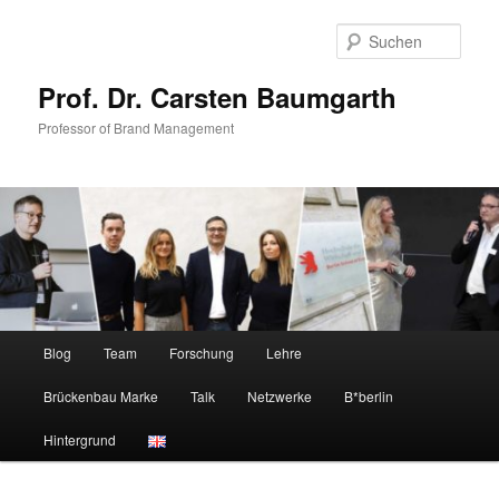
Zum
Zum
primären
sekundären
Such
Inhalt
Inhalt
springen
springen
Prof. Dr. Carsten Baumgarth
Professor of Brand Management
Hauptmenü
Blog
Team
Forschung
Lehre
Brückenbau Marke
Talk
Netzwerke
B*berlin
Hintergrund