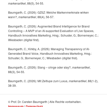
markenartikel
, 88(5), 54-55.
Baumgarth, C. (2026): GZSZ: Welche Markenmerkmale wirken
wann?,
markenartikel
, 88(4), 56-57.
Baumgarth, C. (2026): Augmented Brand Intelligence for Brand
Controlling – A MVP of an AI-supported Evaluation of Live Spaces,
Handbuch Innovatives Marketing, Hrsg.: Schuster, G.; Bornemeyer, C.;
Wiesbaden (digital first).
Baumgarth, C.; Kirkby, A. (2026): Managing Transparency of AI-
Generated Brand Voice, Handbuch Innovatives Marketing, Hrsg.:
Schuster, G.; Bornemeyer, C.; Wiesbaden (digital first).
Baumgarth, C. (2026): Slang – cringe oder slay?,
markenartikel
,
88(3), 54-55.
Baumgarth, C. (2026): Mit Zeitlupe zum Luxus,
markenartikel
, 88(1-2),
38-39.
© Prof. Dr. Carsten Baumgarth | Alle Rechte vorbehalten.
Impressum
|
Datenschutz