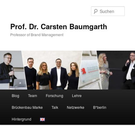
Zum
Zum
primären
sekundären
Such
Inhalt
Inhalt
springen
springen
Prof. Dr. Carsten Baumgarth
Professor of Brand Management
Hauptmenü
Blog
Team
Forschung
Lehre
Brückenbau Marke
Talk
Netzwerke
B*berlin
Hintergrund