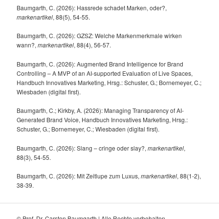
Baumgarth, C. (2026): Hassrede schadet Marken, oder?,
markenartikel
, 88(5), 54-55.
Baumgarth, C. (2026): GZSZ: Welche Markenmerkmale wirken
wann?,
markenartikel
, 88(4), 56-57.
Baumgarth, C. (2026): Augmented Brand Intelligence for Brand
Controlling – A MVP of an AI-supported Evaluation of Live Spaces,
Handbuch Innovatives Marketing, Hrsg.: Schuster, G.; Bornemeyer, C.;
Wiesbaden (digital first).
Baumgarth, C.; Kirkby, A. (2026): Managing Transparency of AI-
Generated Brand Voice, Handbuch Innovatives Marketing, Hrsg.:
Schuster, G.; Bornemeyer, C.; Wiesbaden (digital first).
Baumgarth, C. (2026): Slang – cringe oder slay?,
markenartikel
,
88(3), 54-55.
Baumgarth, C. (2026): Mit Zeitlupe zum Luxus,
markenartikel
, 88(1-2),
38-39.
© Prof. Dr. Carsten Baumgarth | Alle Rechte vorbehalten.