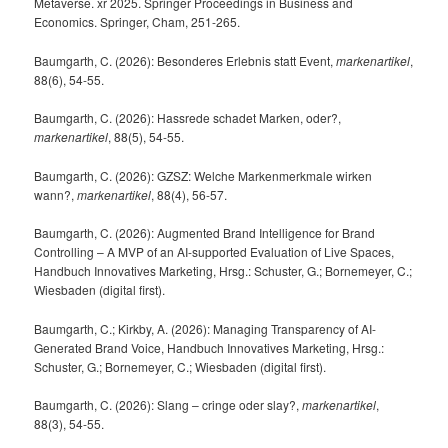
Metaverse. xr 2025. Springer Proceedings in Business and
Economics. Springer, Cham, 251-265.
Baumgarth, C. (2026): Besonderes Erlebnis statt Event,
markenartikel
,
88(6), 54-55.
Baumgarth, C. (2026): Hassrede schadet Marken, oder?,
markenartikel
, 88(5), 54-55.
Baumgarth, C. (2026): GZSZ: Welche Markenmerkmale wirken
wann?,
markenartikel
, 88(4), 56-57.
Baumgarth, C. (2026): Augmented Brand Intelligence for Brand
Controlling – A MVP of an AI-supported Evaluation of Live Spaces,
Handbuch Innovatives Marketing, Hrsg.: Schuster, G.; Bornemeyer, C.;
Wiesbaden (digital first).
Baumgarth, C.; Kirkby, A. (2026): Managing Transparency of AI-
Generated Brand Voice, Handbuch Innovatives Marketing, Hrsg.:
Schuster, G.; Bornemeyer, C.; Wiesbaden (digital first).
Baumgarth, C. (2026): Slang – cringe oder slay?,
markenartikel
,
88(3), 54-55.