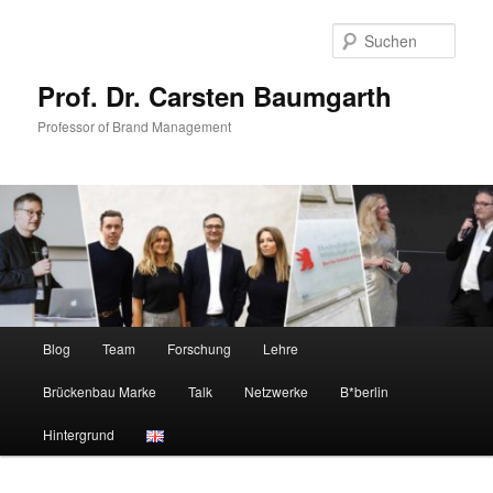
Zum
Zum
primären
sekundären
Such
Inhalt
Inhalt
springen
springen
Prof. Dr. Carsten Baumgarth
Professor of Brand Management
Hauptmenü
Blog
Team
Forschung
Lehre
Brückenbau Marke
Talk
Netzwerke
B*berlin
Hintergrund