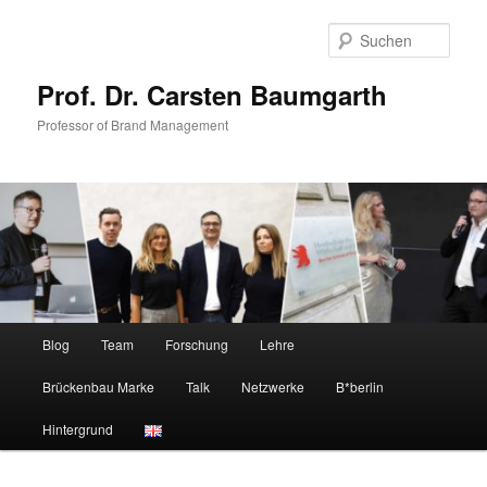
Zum
Zum
primären
sekundären
Such
Inhalt
Inhalt
springen
springen
Prof. Dr. Carsten Baumgarth
Professor of Brand Management
Hauptmenü
Blog
Team
Forschung
Lehre
Brückenbau Marke
Talk
Netzwerke
B*berlin
Hintergrund