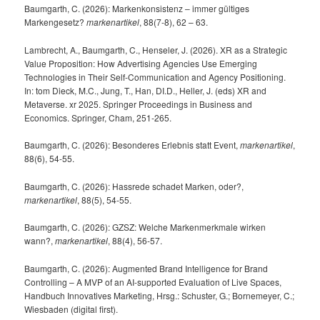
Baumgarth, C. (2026): Markenkonsistenz – immer gültiges
Markengesetz?
markenartikel
, 88(7-8), 62 – 63.
Lambrecht, A., Baumgarth, C., Henseler, J. (2026). XR as a Strategic
Value Proposition: How Advertising Agencies Use Emerging
Technologies in Their Self-Communication and Agency Positioning.
In: tom Dieck, M.C., Jung, T., Han, DI.D., Heller, J. (eds) XR and
Metaverse. xr 2025. Springer Proceedings in Business and
Economics. Springer, Cham, 251-265.
Baumgarth, C. (2026): Besonderes Erlebnis statt Event,
markenartikel
,
88(6), 54-55.
Baumgarth, C. (2026): Hassrede schadet Marken, oder?,
markenartikel
, 88(5), 54-55.
Baumgarth, C. (2026): GZSZ: Welche Markenmerkmale wirken
wann?,
markenartikel
, 88(4), 56-57.
Baumgarth, C. (2026): Augmented Brand Intelligence for Brand
Controlling – A MVP of an AI-supported Evaluation of Live Spaces,
Handbuch Innovatives Marketing, Hrsg.: Schuster, G.; Bornemeyer, C.;
Wiesbaden (digital first).