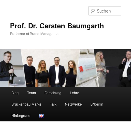
Zum
Zum
primären
sekundären
Such
Inhalt
Inhalt
springen
springen
Prof. Dr. Carsten Baumgarth
Professor of Brand Management
Hauptmenü
Blog
Team
Forschung
Lehre
Brückenbau Marke
Talk
Netzwerke
B*berlin
Hintergrund