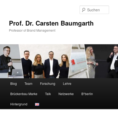
Zum
Zum
primären
sekundären
Such
Inhalt
Inhalt
springen
springen
Prof. Dr. Carsten Baumgarth
Professor of Brand Management
Hauptmenü
Blog
Team
Forschung
Lehre
Brückenbau Marke
Talk
Netzwerke
B*berlin
Hintergrund