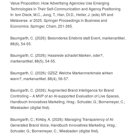
Value Proposition: How Advertising Agencies Use Emerging
Technologies in Their Self-Communication and Agency Positioning.
In: tom Dieck, M.C., Jung, T., Han, DI.D., Heller, J. (eds) XR and
Metaverse. xr 2025. Springer Proceedings in Business and
Economics. Springer, Cham, 251-265.
Baumgarth, C. (2026): Besonderes Erlebnis statt Event,
markenartikel
,
88(6), 54-55.
Baumgarth, C. (2026): Hassrede schadet Marken, oder?,
markenartikel
, 88(5), 54-55.
Baumgarth, C. (2026): GZSZ: Welche Markenmerkmale wirken
wann?,
markenartikel
, 88(4), 56-57.
Baumgarth, C. (2026): Augmented Brand Intelligence for Brand
Controlling – A MVP of an AI-supported Evaluation of Live Spaces,
Handbuch Innovatives Marketing, Hrsg.: Schuster, G.; Bornemeyer, C.;
Wiesbaden (digital first).
Baumgarth, C.; Kirkby, A. (2026): Managing Transparency of AI-
Generated Brand Voice, Handbuch Innovatives Marketing, Hrsg.:
Schuster, G.; Bornemeyer, C.; Wiesbaden (digital first).