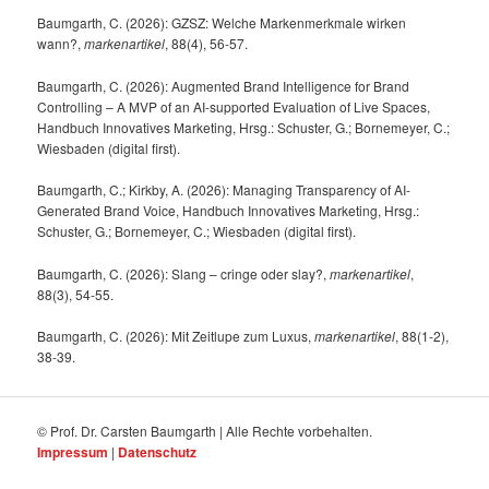
Baumgarth, C. (2026): GZSZ: Welche Markenmerkmale wirken
wann?,
markenartikel
, 88(4), 56-57.
Baumgarth, C. (2026): Augmented Brand Intelligence for Brand
Controlling – A MVP of an AI-supported Evaluation of Live Spaces,
Handbuch Innovatives Marketing, Hrsg.: Schuster, G.; Bornemeyer, C.;
Wiesbaden (digital first).
Baumgarth, C.; Kirkby, A. (2026): Managing Transparency of AI-
Generated Brand Voice, Handbuch Innovatives Marketing, Hrsg.:
Schuster, G.; Bornemeyer, C.; Wiesbaden (digital first).
Baumgarth, C. (2026): Slang – cringe oder slay?,
markenartikel
,
88(3), 54-55.
Baumgarth, C. (2026): Mit Zeitlupe zum Luxus,
markenartikel
, 88(1-2),
38-39.
© Prof. Dr. Carsten Baumgarth | Alle Rechte vorbehalten.
Impressum
|
Datenschutz