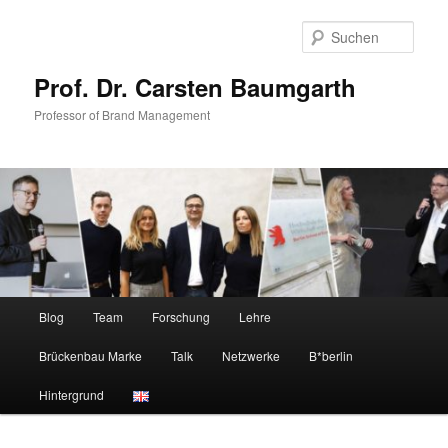
Zum
Zum
primären
sekundären
Such
Inhalt
Inhalt
springen
springen
Prof. Dr. Carsten Baumgarth
Professor of Brand Management
Hauptmenü
Blog
Team
Forschung
Lehre
Brückenbau Marke
Talk
Netzwerke
B*berlin
Hintergrund