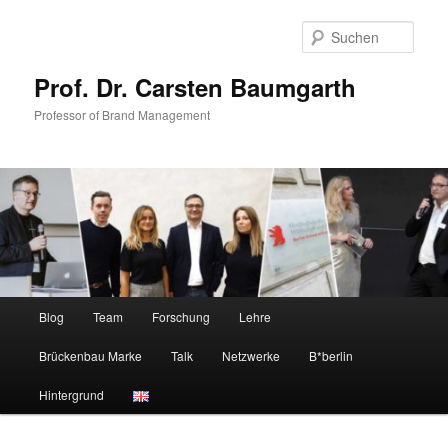
Zum
primären
Such
Inhalt
springen
Prof. Dr. Carsten Baumgarth
Professor of Brand Management
Hauptmenü
Blog
Team
Forschung
Lehre
Brückenbau Marke
Talk
Netzwerke
B*berlin
Hintergrund