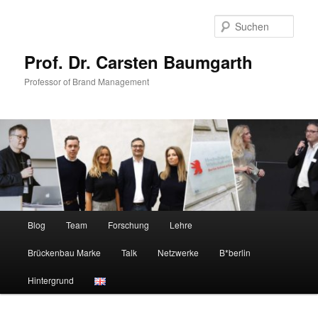
Zum
primären
Such
Inhalt
springen
Prof. Dr. Carsten Baumgarth
Professor of Brand Management
Hauptmenü
Blog
Team
Forschung
Lehre
Brückenbau Marke
Talk
Netzwerke
B*berlin
Hintergrund