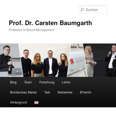
Zum
primären
Such
Inhalt
springen
Prof. Dr. Carsten Baumgarth
Professor of Brand Management
Hauptmenü
Blog
Team
Forschung
Lehre
Brückenbau Marke
Talk
Netzwerke
B*berlin
Hintergrund