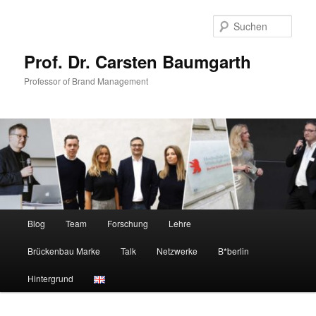
Zum
primären
Such
Inhalt
springen
Prof. Dr. Carsten Baumgarth
Professor of Brand Management
Hauptmenü
Blog
Team
Forschung
Lehre
Brückenbau Marke
Talk
Netzwerke
B*berlin
Hintergrund