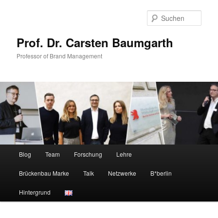
Zum
primären
Such
Inhalt
springen
Prof. Dr. Carsten Baumgarth
Professor of Brand Management
Hauptmenü
Blog
Team
Forschung
Lehre
Brückenbau Marke
Talk
Netzwerke
B*berlin
Hintergrund