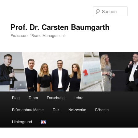
Zum
Zum
primären
sekundären
Such
Inhalt
Inhalt
springen
springen
Prof. Dr. Carsten Baumgarth
Professor of Brand Management
Hauptmenü
Blog
Team
Forschung
Lehre
Brückenbau Marke
Talk
Netzwerke
B*berlin
Hintergrund