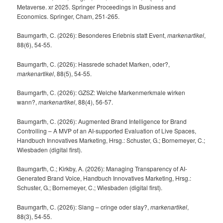
Metaverse. xr 2025. Springer Proceedings in Business and
Economics. Springer, Cham, 251-265.
Baumgarth, C. (2026): Besonderes Erlebnis statt Event,
markenartikel
,
88(6), 54-55.
Baumgarth, C. (2026): Hassrede schadet Marken, oder?,
markenartikel
, 88(5), 54-55.
Baumgarth, C. (2026): GZSZ: Welche Markenmerkmale wirken
wann?,
markenartikel
, 88(4), 56-57.
Baumgarth, C. (2026): Augmented Brand Intelligence for Brand
Controlling – A MVP of an AI-supported Evaluation of Live Spaces,
Handbuch Innovatives Marketing, Hrsg.: Schuster, G.; Bornemeyer, C.;
Wiesbaden (digital first).
Baumgarth, C.; Kirkby, A. (2026): Managing Transparency of AI-
Generated Brand Voice, Handbuch Innovatives Marketing, Hrsg.:
Schuster, G.; Bornemeyer, C.; Wiesbaden (digital first).
Baumgarth, C. (2026): Slang – cringe oder slay?,
markenartikel
,
88(3), 54-55.