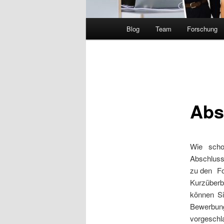
Hauptmenü
Blog
Team
Forschung
Abs
Wie scho
Abschluss
zu den Fo
Kurzüberbl
können Si
Bewerbun
vorgesch