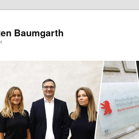
sten Baumgarth
t