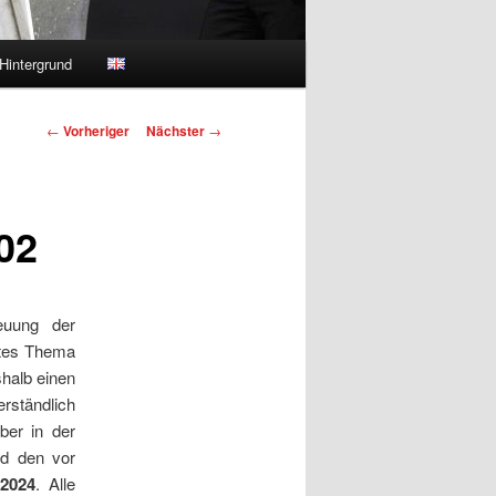
Hintergrund
Beitragsnavigation
←
Vorheriger
Nächster
→
02
euung der
ntes Thema
halb einen
erständlich
ber in der
d den vor
.2024
. Alle