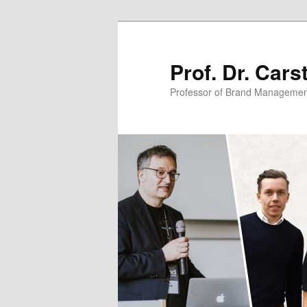
Zum
primären
Inhalt
Prof. Dr. Car
springen
Professor of Brand Managemen