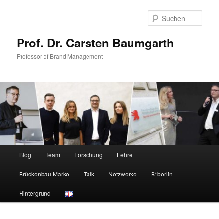
Zum
primären
Such
Inhalt
springen
Prof. Dr. Carsten Baumgarth
Professor of Brand Management
Hauptmenü
Blog
Team
Forschung
Lehre
Brückenbau Marke
Talk
Netzwerke
B*berlin
Hintergrund