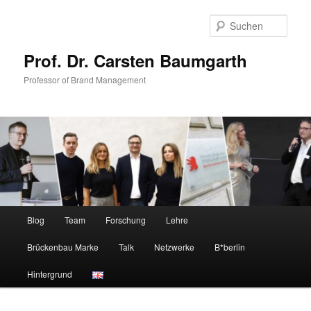
Zum
primären
Such
Inhalt
springen
Prof. Dr. Carsten Baumgarth
Professor of Brand Management
Hauptmenü
Blog
Team
Forschung
Lehre
Brückenbau Marke
Talk
Netzwerke
B*berlin
Hintergrund