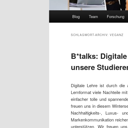
Hauptmenü
Blog
Team
Forschung
SCHLAGWORT-ARCHIV:
VEGANZ
B*talks: Digital
unsere Studiere
Digitale Lehre ist durch die
Lernformat viele Nachteile mit
einfacher tolle und spannend
freuen uns in diesem Winterse
Nachhaltigkeits-, Luxus- 
Markenkommunikation reichen.
unterstützen. Wir freuen u