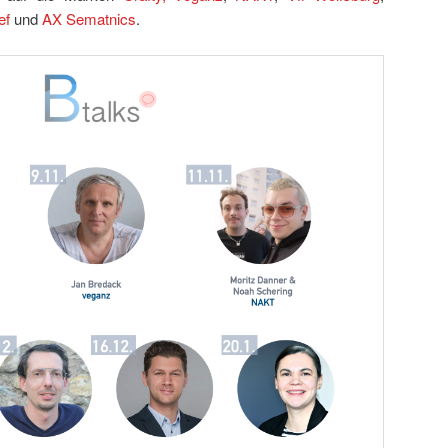
ef
und
AX Sematnics
.