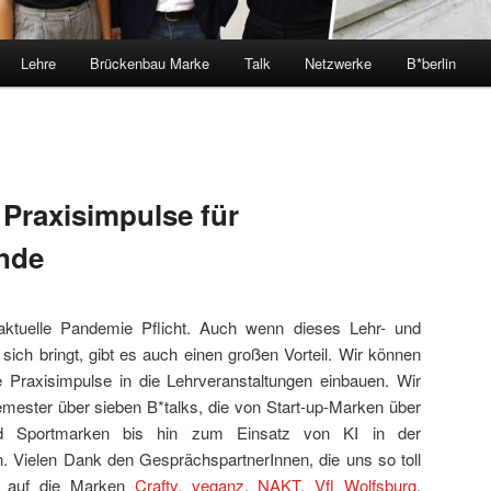
Lehre
Brückenbau Marke
Talk
Netzwerke
B*berlin
e Praxisimpulse für
nde
 aktuelle Pandemie Pflicht. Auch wenn dieses Lehr- und
 sich bringt, gibt es auch einen großen Vorteil. Wir können
e Praxisimpulse in die Lehrveranstaltungen einbauen. Wir
mester über sieben B*talks, die von Start-up-Marken über
und Sportmarken bis hin zum Einsatz von KI in der
 Vielen Dank den GesprächspartnerInnen, die uns so toll
ns auf die Marken
Crafty,
veganz
,
NAKT
,
Vfl Wolfsburg
,