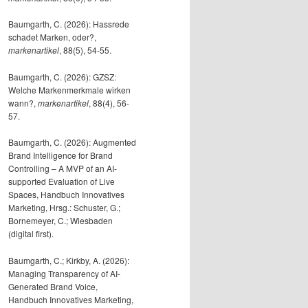
Baumgarth, C. (2026): Hassrede
schadet Marken, oder?,
markenartikel
, 88(5), 54-55.
Baumgarth, C. (2026): GZSZ:
Welche Markenmerkmale wirken
wann?,
markenartikel
, 88(4), 56-
57.
Baumgarth, C. (2026): Augmented
Brand Intelligence for Brand
Controlling – A MVP of an AI-
supported Evaluation of Live
Spaces, Handbuch Innovatives
Marketing, Hrsg.: Schuster, G.;
Bornemeyer, C.; Wiesbaden
(digital first).
Baumgarth, C.; Kirkby, A. (2026):
Managing Transparency of AI-
Generated Brand Voice,
Handbuch Innovatives Marketing,