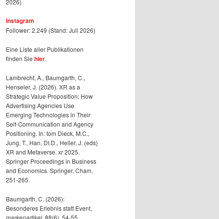
2026)
Instagram
Follower: 2.249 (Stand: Juli 2026)
Eine Liste aller Publikationen
finden Sie
hier
.
Lambrecht, A., Baumgarth, C.,
Henseler, J. (2026). XR as a
Strategic Value Proposition: How
Advertising Agencies Use
Emerging Technologies in Their
Self-Communication and Agency
Positioning. In: tom Dieck, M.C.,
Jung, T., Han, DI.D., Heller, J. (eds)
XR and Metaverse. xr 2025.
Springer Proceedings in Business
and Economics. Springer, Cham,
251-265.
Baumgarth, C. (2026):
Besonderes Erlebnis statt Event,
markenartikel
, 88(6), 54-55.