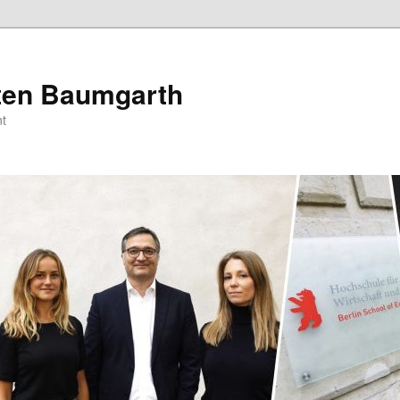
sten Baumgarth
t